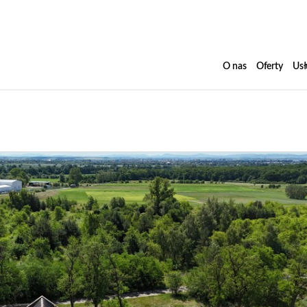
O nas
Oferty
Usł