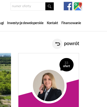
ugi
Inwestycje deweloperskie
Kontakt
Finansowanie
powrót
33
ofert