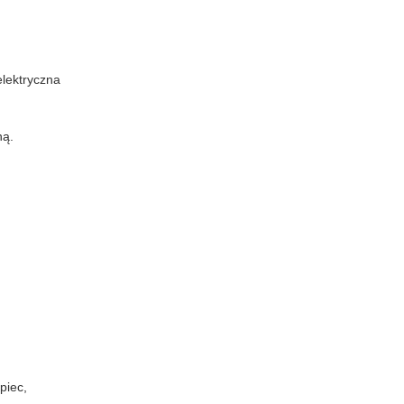
elektryczna
ną.
piec,