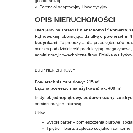
gospodarczej
✔ Potencjał adaptacyjny i inwestycyjny
OPIS NIERUCHOMOŚCI
Oferujemy na sprzedaż
nieruchomość komercyjną 
Pątnowskiej
, obejmującą
działkę o powierzchni 
budynkami
. To propozycja dla przedsiębiorców or
miejsca pod działalność produkcyjną, magazynową,
administracyjno–techniczne firmy. Działka w użytko
BUDYNEK BIUROWY
Powierzchnia zabudowy: 215 m²
Łączna powierzchnia użytkowa: ok. 400 m²
Budynek
jednopiętrowy, podpiwniczony, ze stry
administracyjno–biurową.
Układ:
wysoki parter – pomieszczenia biurowe, socjaln
I piętro – biura, zaplecze socjalne i sanitarne,