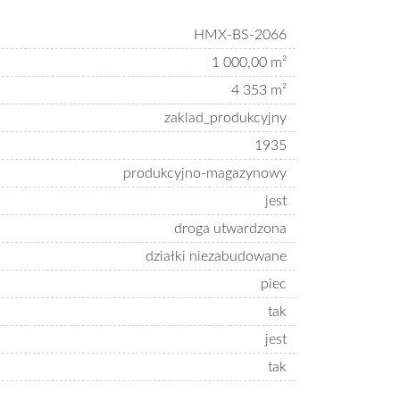
HMX-BS-2066
1 000,00 m²
4 353 m²
zaklad_produkcyjny
1935
produkcyjno-magazynowy
jest
droga utwardzona
działki niezabudowane
piec
tak
jest
tak