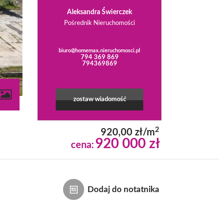
Aleksandra Świerczek
Pośrednik Nieruchomości
biuro@homemax.nieruchomosci.pl
794 369 869
794369869
zostaw wiadomość
2
920,00 zł/m
920 000 zł
cena:
Dodaj do notatnika