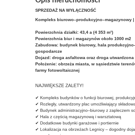
Opis nieruchomości
SPRZEDAŻ NA WYŁĄCZNOŚĆ
Kompleks biurowo–produkcyjno–magazynowy | L
Powierzchnia działki:
43,4 a (4 353 m²)
Powierzchnia biur i magazynów około 1000 m2
Zabudowa:
budynek biurowy, hala produkcyjno
gospodarcze
Dojazd:
droga asfaltowa oraz droga utwardzona
Położenie:
obrzeża miasta, w sąsiedztwie ter
farmy fotowoltaicznej
NAJWIĘKSZE ZALETY!
✔ Kompleks budynków o funkcji biurowej, produkcyj
✔ Rozległy, utwardzony plac umożliwiający składo
✔ Budynek administracyjno–biurowy z zapleczem s
✔ Hala z częścią magazynową i warsztatową
✔ Dodatkowe budynki garażowe i portiernie
✔ Lokalizacja na obrzeżach Legnicy – dogodny dojazd