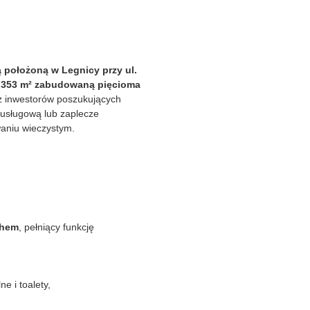
położoną w Legnicy przy ul.
4 353 m² zabudowaną pięcioma
az inwestorów poszukujących
 usługową lub zaplecze
waniu wieczystym.
chem
, pełniący funkcję
e i toalety,