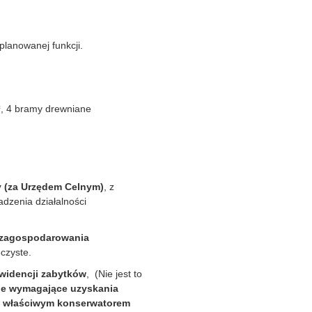
lanowanej funkcji.
²
, 4 bramy drewniane
y (za Urzędem Celnym)
, z
zenia działalności
 zagospodarowania
czyste.
widencji zabytków
, (Nie jest to
e wymagające uzyskania
z właściwym konserwatorem