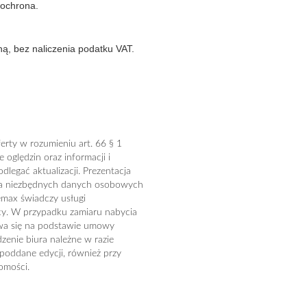
a ochrona.
ą, bez naliczenia podatku VAT.
erty w rozumieniu art. 66 § 1
oględzin oraz informacji i
legać aktualizacji. Prezentacja
ia niezbędnych danych osobowych
emax świadczy usługi
cy. W przypadku zamiaru nabycia
ywa się na podstawie umowy
zenie biura należne w razie
 poddane edycji, również przy
omości.