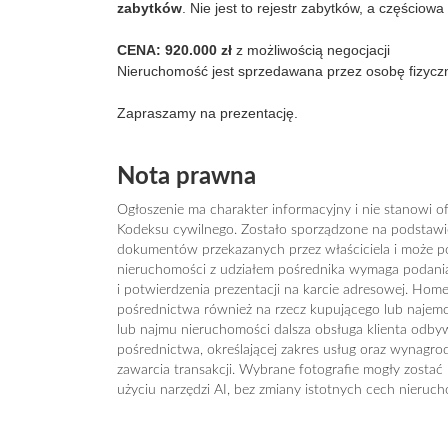
zabytków
. Nie jest to rejestr zabytków, a częściow
CENA: 920.000 zł
z możliwością negocjacji
Nieruchomość jest sprzedawana przez osobę fizyczn
Zapraszamy na prezentację.
Nota prawna
Ogłoszenie ma charakter informacyjny i nie stanowi of
Kodeksu cywilnego. Zostało sporządzone na podstawie 
dokumentów przekazanych przez właściciela i może pod
nieruchomości z udziałem pośrednika wymaga podan
i potwierdzenia prezentacji na karcie adresowej. Hom
pośrednictwa również na rzecz kupującego lub najem
lub najmu nieruchomości dalsza obsługa klienta odb
pośrednictwa, określającej zakres usług oraz wynagrod
zawarcia transakcji. Wybrane fotografie mogły zostać
użyciu narzędzi AI, bez zmiany istotnych cech nieruch