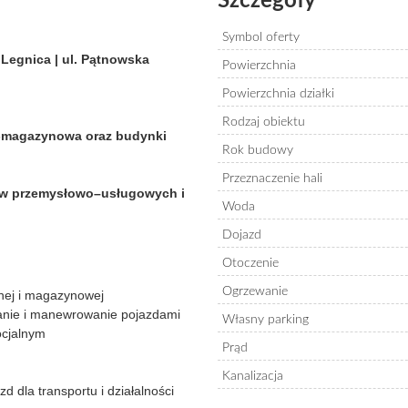
Szczegóły
Symbol oferty
egnica | ul. Pątnowska
Powierzchnia
Powierzchnia działki
Rodzaj obiektu
-magazynowa oraz budynki
Rok budowy
Przeznaczenie hali
enów przemysłowo–usługowych
i
Woda
Dojazd
Otoczenie
Ogrzewanie
nej i magazynowej
wanie i manewrowanie pojazdami
Własny parking
ocjalnym
Prąd
Kanalizacja
 dla transportu i działalności