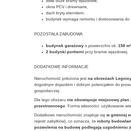
dwie duże bramy wjazdowe,
okna PCV i drewniane,
dach kryty eternitem,
budynek wymaga remontu i dostosowania do p
POZOSTAŁA ZABUDOWA
budynek garażowy
o powierzchni ok.
150 m
2 budynki portierni
przy bramie wjazdowej.
DODATKOWE INFORMACJE
Nieruchomość położona jest
na obrzeżach Legnic
dogodnym dojazdem i dobrym potencjałem do prowad
gospodarczej.
Dla tego obszaru
nie obowiązuje miejscowy plan
przestrzennego
. Forma własności: użytkowanie wie
Dodatkowo nieruchomość znajduje się
w gminnej e
rejestr zabytków), co oznacza, że
roboty budowlan
pozwolenia na budowę podlegają uzgodnieniu 