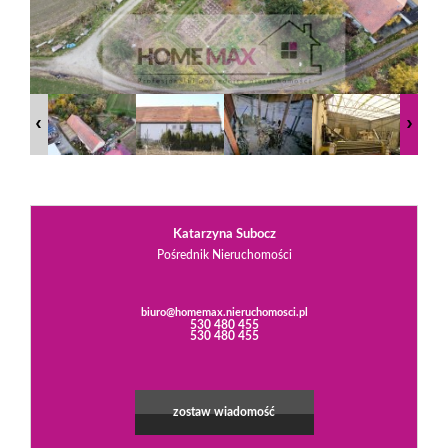
Praca
w
Homemax
Katarzyna Subocz
Pośrednik Nieruchomości
Oferty
biuro@homemax.nieruchomosci.pl
530 480 455
Mieszkani
530 480 455
Domy
zostaw wiadomość