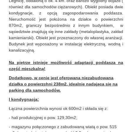
Legnicę, oddaloną o ok. 4 km. oraz bardzo wygodny dojazd (
również dla samochodów ciężarowych). Obiekt posiada dwie
kondygnacje, z opcją zagospodarowania poddasza.
Nieruchomość jest położona na działce o powierzchni
870m2, graniczy bezpośrednio z innym budynkiem, w
sąsiedztwie znajdują się inne zakłady (metaloplastyka, zakład
kamieniarski). Obiekt jest przeznaczony do własnej aranżacji.
Budynek jest wyposażony w instalację elektryczną, wodną i
kanalizacyjną.
Na piętrze istnieje możliwość adaptacji poddasza na
część mieszkalną!
Dodatkowo, w cenie jest oferowana niezabudowana
działka o powierzchni 238m2, idealnie nadająca się na
parking dla samochodów.
I kondygnacja:
Łączna powierzchnia wynosi ok 600m2 i składa się z:
- hali produkcyjnej o pow. 129,30m2;
- magazynu połączonego z zabudowaną wiatą o pow. 515