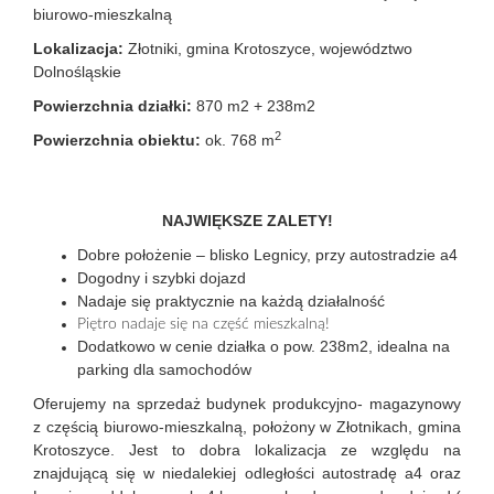
Oferty
biurowo-mieszkalną
Lokalizacja:
Złotniki, gmina Krotoszyce, województwo
Dolnośląskie
deweloper
Powierzchnia działki:
870 m2 + 238m2
2
Powierzchnia obiektu:
ok. 768 m
Kontakt
NAJWIĘKSZE ZALETY!
Finanso
Dobre położenie – blisko Legnicy, przy autostradzie a4
Dogodny i szybki dojazd
Nadaje się praktycznie na każdą działalność
Piętro nadaje się na część mieszkalną!
Dodatkowo w cenie działka o pow. 238m2, idealna na
parking dla samochodów
Oferujemy na sprzedaż budynek produkcyjno- magazynowy
z częścią biurowo-mieszkalną, położony w Złotnikach, gmina
Krotoszyce. Jest to dobra lokalizacja ze względu na
znajdującą się w niedalekiej odległości autostradę a4 oraz