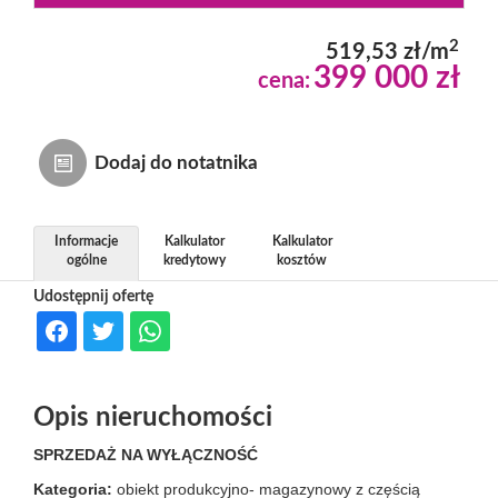
Dzialki
2
519,53 zł/m
399 000 zł
cena:
Lokale
Dodaj do notatnika
Hale
Informacje
Kalkulator
Kalkulator
ogólne
kredytowy
kosztów
Obiekty
Udostępnij ofertę
Usługi
Opis nieruchomości
Inwesty
SPRZEDAŻ NA WYŁĄCZNOŚĆ
Kategoria:
obiekt produkcyjno- magazynowy z częścią
dewelop