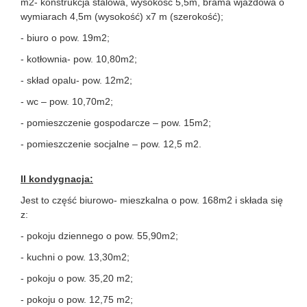
m2- konstrukcja stalowa, wysokość 5,5m, brama wjazdowa o
wymiarach 4,5m (wysokość) x7 m (szerokość);
- biuro o pow. 19m2;
- kotłownia- pow. 10,80m2;
- skład opalu- pow. 12m2;
- wc – pow. 10,70m2;
- pomieszczenie gospodarcze – pow. 15m2;
- pomieszczenie socjalne – pow. 12,5 m2.
II kondygnacja:
Jest to część biurowo- mieszkalna o pow. 168m2 i składa się
z:
- pokoju dziennego o pow. 55,90m2;
- kuchni o pow. 13,30m2;
- pokoju o pow. 35,20 m2;
- pokoju o pow. 12,75 m2;