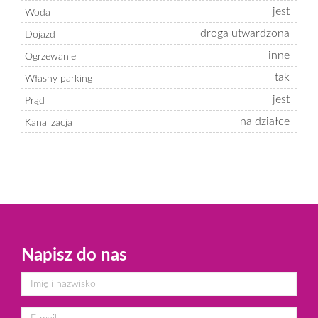
jest
Woda
droga utwardzona
Dojazd
inne
Ogrzewanie
tak
Własny parking
jest
Prąd
na działce
Kanalizacja
Napisz do nas