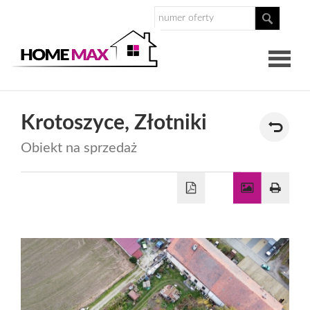
O
Krotoszyce,
Złotniki
nas
Obiekt na sprzedaż
Nasz
zespół
Dlaczego
Homemax