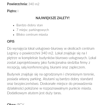
Oferty
Powierzchnia:
340 m2
Piętro:
I
deweloper
NAJWIĘKSZE ZALETY!
Bardzo dobry stan
7 miejsc parkingowych
Blisko centrum miasta
Kontakt
OPIS
Do wynajęcia lokal usługowo-biurowy w okolicach centrum
Finanso
Legnicy o powierzchni 340 m2. Lokal znajduje się na I
piętrze w kompleksie budynków biurowo-usługowych. Lokal
został zaprojektowany jako funkcjonalna siedziba firmy z
recepcją, salą konferencyjną, biurami oraz zapleczem.
Budynek znajduje się na ogrodzonym i chronionym terenie,
posiada własny parking. Atutami są bardzo dobry standard
oraz bezpieczeństwo. Doskonałe miejsce do prowadzenia
działalności położone w rozpoznawalnym punkcie miasta.
Dodatkowym atutem jest duży taras.
Okna:
PCV