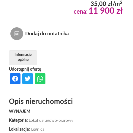
2
35,00 zł/m
11 900 zł
Dzialki
cena:
Lokale
Dodaj do notatnika
Hale
Informacje
ogólne
Udostępnij ofertę
Obiekty
Usługi
Opis nieruchomości
WYNAJEM
Inwesty
Kategoria:
Lokal usługowo-biurowy
Lokalizacja:
Legnica
dewelop