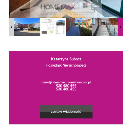
Praca
w
Homemax
Katarzyna Subocz
Pośrednik Nieruchomości
Oferty
biuro@homemax.nieruchomosci.pl
530 480 455
530 480 455
Mieszkani
zostaw wiadomość
Domy