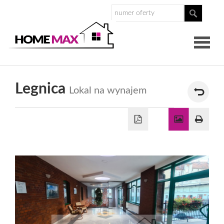
O
Legnica
Lokal na wynajem
nas
Nasz
zespół
Dlaczego
Homemax