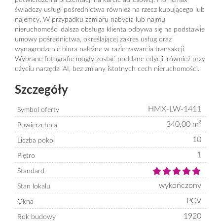
potwierdzenia prezentacji na karcie adresowej. Homemax
świadczy usługi pośrednictwa również na rzecz kupującego lub
najemcy. W przypadku zamiaru nabycia lub najmu
nieruchomości dalsza obsługa klienta odbywa się na podstawie
umowy pośrednictwa, określającej zakres usług oraz
wynagrodzenie biura należne w razie zawarcia transakcji.
Wybrane fotografie mogły zostać poddane edycji, również przy
użyciu narzędzi AI, bez zmiany istotnych cech nieruchomości.
Szczegóły
HMX-LW-1411
Symbol oferty
340,00 m²
Powierzchnia
10
Liczba pokoi
1
Piętro
Standard
wykończony
Stan lokalu
PCV
Okna
1920
Rok budowy