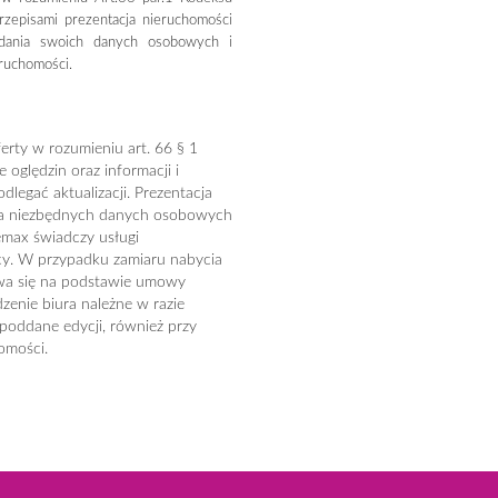
rzepisami prezentacja nieruchomości
odania swoich danych osobowych i
eruchomości.
erty w rozumieniu art. 66 § 1
oględzin oraz informacji i
legać aktualizacji. Prezentacja
ia niezbędnych danych osobowych
emax świadczy usługi
cy. W przypadku zamiaru nabycia
ywa się na podstawie umowy
zenie biura należne w razie
 poddane edycji, również przy
omości.