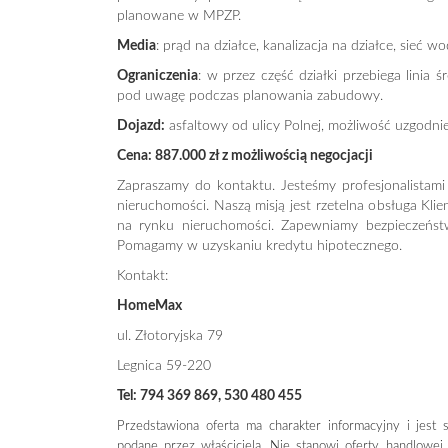
planowane w MPZP.
Media
: prąd na działce, kanalizacja na działce, sieć
Ograniczenia
: w przez część działki przebiega linia 
pod uwagę podczas planowania zabudowy.
Dojazd:
asfaltowy od ulicy Polnej, możliwość uzgodni
Cena: 887.000 zł z możliwością negocjacji
Zapraszamy do kontaktu. Jesteśmy profesjonalistami
nieruchomości. Naszą misją jest rzetelna obsługa Klie
na rynku nieruchomości. Zapewniamy bezpieczeństw
Pomagamy w uzyskaniu kredytu hipotecznego.
Kontakt:
HomeMax
ul. Złotoryjska 79
Legnica 59-220
Tel: 794 369 869, 530 480 455
Przedstawiona oferta ma charakter informacyjny i jest
podane przez właściciela. Nie stanowi oferty handlowe