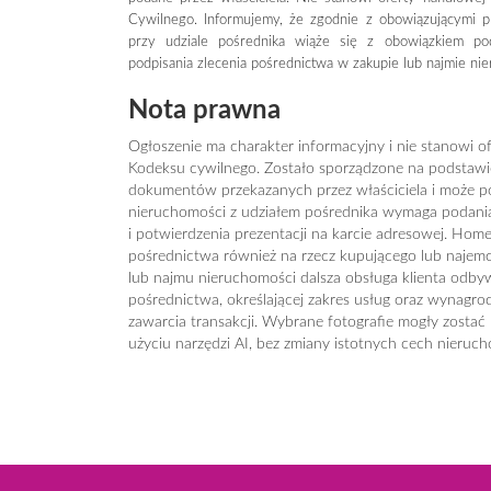
Cywilnego. Informujemy, że zgodnie z obowiązującymi p
przy udziale pośrednika wiąże się z obowiązkiem p
podpisania zlecenia pośrednictwa w zakupie lub najmie ni
Nota prawna
Ogłoszenie ma charakter informacyjny i nie stanowi of
Kodeksu cywilnego. Zostało sporządzone na podstawie 
dokumentów przekazanych przez właściciela i może pod
nieruchomości z udziałem pośrednika wymaga podan
i potwierdzenia prezentacji na karcie adresowej. Hom
pośrednictwa również na rzecz kupującego lub najem
lub najmu nieruchomości dalsza obsługa klienta odb
pośrednictwa, określającej zakres usług oraz wynagrod
zawarcia transakcji. Wybrane fotografie mogły zostać
użyciu narzędzi AI, bez zmiany istotnych cech nieruch