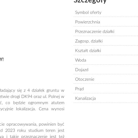
Szczegóły
Symbol oferty
Powierzchnia
Przeznaczenie działki
Zagosp. działki
Kształt działki
Y!
Woda
Dojazd
Otoczenie
Prąd
adający się z 4 działek gruntu w
twie drogi DK94 oraz ul. Polnej w
Kanalizacja
ść, co będzie ogromnym atutem
ycyjnie lokalizacja. Cena wynosi
cie opracowywania, powinien być
d 2023 roku studium teren jest
 i takie przeznaczenie jest też