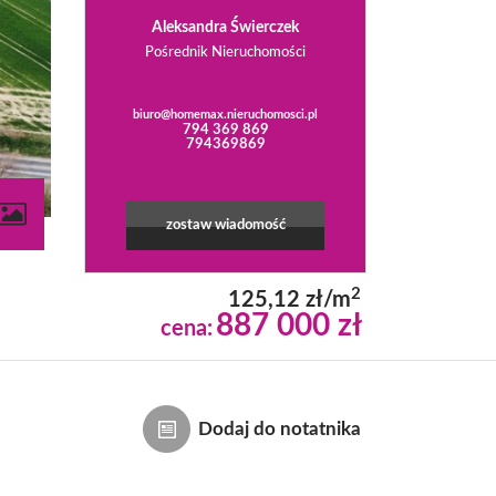
Aleksandra Świerczek
Pośrednik Nieruchomości
biuro@homemax.nieruchomosci.pl
794 369 869
794369869
zostaw wiadomość
2
125,12 zł/m
887 000 zł
cena:
Dodaj do notatnika