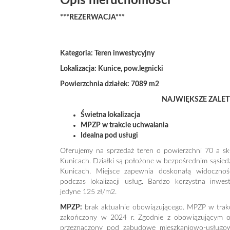
Opis nieruchomości
***REZERWACJA***
Kategoria: Teren inwestycyjny
Lokalizacja: Kunice, pow.legnicki
Powierzchnia działek: 7089 m2
NAJWIĘKSZE ZALET
Świetna lokalizacja
MPZP w trakcie uchwalania
Idealna pod usługi
Oferujemy na sprzedaż teren o powierzchni 70 a skł
Kunicach. Działki są położone w bezpośrednim sąsiedz
Kunicach. Miejsce zapewnia doskonałą widoczno
podczas lokalizacji usług. Bardzo korzystna inwest
jedyne 125 zł/m2.
MPZP:
brak aktualnie obowiązującego. MPZP w trak
zakończony w 2024 r. Zgodnie z obowiązującym o
przeznaczony pod zabudowę mieszkaniowo-usługową