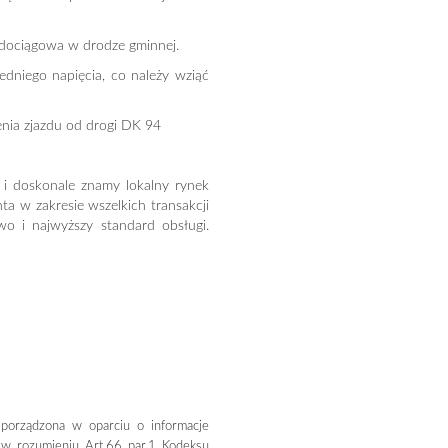
 wodociągowa w drodze gminnej.
średniego napięcia, co należy wziąć
enia zjazdu od drogi DK 94
 i doskonale znamy lokalny rynek
nta w zakresie wszelkich transakcji
o i najwyższy standard obsługi.
 sporządzona w oparciu o informacje
j w rozumieniu Art.66 par.1 Kodeksu