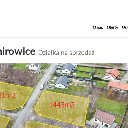
O nas
Oferty
Usł
irowice
Działka na sprzedaż