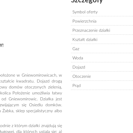
Szczegóły
Symbol oferty
Powierzchnia
Przeznaczenie działki
Kształt działki
Y!
Gaz
Woda
Dojazd
, położone w Gniewomirowicach, w
Otoczenie
ształcie kwadratu. Dojazd drogą
Prąd
dowy domów otoczonych zielenią,
olica Położenie umożliwia łatwy
 od Gniewomirowic. Działka jest
ozwijającym się Osiedlu domków.
 Żabka, sklep specjalistyczny albo
nie z którym działki znajdują się
owej, dla których ustala się: a)