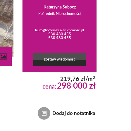
Katarzyna Subocz
Pośrednik Nieruchomości
biuro@homemax.nieruchomosci.pl
530 480 455
530 480 455
zostaw wiadomość
2
219,76 zł/m
298 000 zł
cena:
Dodaj do notatnika