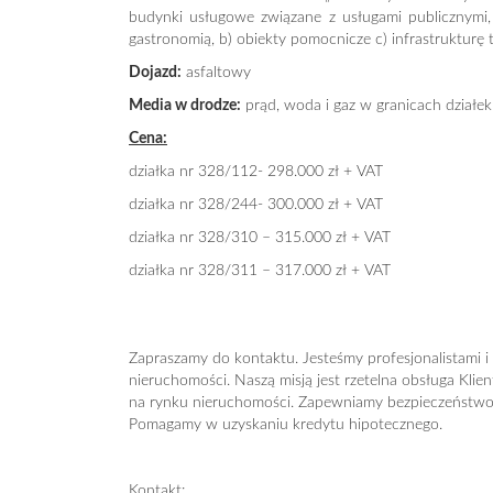
budynki usługowe związane z usługami publicznymi,
gastronomią, b) obiekty pomocnicze c) infrastrukturę 
Dojazd:
asfaltowy
Media w drodze:
prąd, woda i gaz w granicach działek
Cena:
działka nr 328/112- 298.000 zł + VAT
działka nr 328/244- 300.000 zł + VAT
działka nr 328/310 – 315.000 zł + VAT
działka nr 328/311 – 317.000 zł + VAT
Zapraszamy do kontaktu. Jesteśmy profesjonalistami i
nieruchomości. Naszą misją jest rzetelna obsługa Klien
na rynku nieruchomości. Zapewniamy bezpieczeństwo 
Pomagamy w uzyskaniu kredytu hipotecznego.
Kontakt: