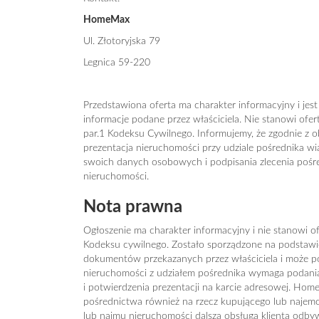
HomeMax
Ul. Złotoryjska 79
Legnica 59-220
Przedstawiona oferta ma charakter informacyjny i jes
informacje podane przez właściciela. Nie stanowi ofe
par.1 Kodeksu Cywilnego. Informujemy, że zgodnie z 
prezentacja nieruchomości przy udziale pośrednika wi
swoich danych osobowych i podpisania zlecenia pośr
nieruchomości.
Nota prawna
Ogłoszenie ma charakter informacyjny i nie stanowi of
Kodeksu cywilnego. Zostało sporządzone na podstawie 
dokumentów przekazanych przez właściciela i może pod
nieruchomości z udziałem pośrednika wymaga podan
i potwierdzenia prezentacji na karcie adresowej. Hom
pośrednictwa również na rzecz kupującego lub najem
lub najmu nieruchomości dalsza obsługa klienta odb