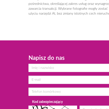
pośrednictwa, określającej zakres usług oraz wynagrod
zawarcia transakcji. Wybrane fotografie mogły zostać
użyciu narzędzi AI, bez zmiany istotnych cech nieruch
Napisz do nas
Kod zabezpieczający