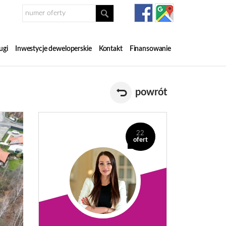
ugi
Inwestycje deweloperskie
Kontakt
Finansowanie
powrót
22
ofert