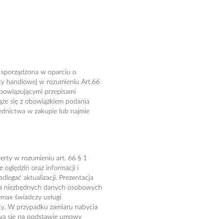
t sporządzona w oparciu o
rty handlowej w rozumieniu Art.66
obowiązującymi przepisami
ąże się z obowiązkiem podania
ednictwa w zakupie lub najmie
erty w rozumieniu art. 66 § 1
oględzin oraz informacji i
legać aktualizacji. Prezentacja
ia niezbędnych danych osobowych
emax świadczy usługi
cy. W przypadku zamiaru nabycia
ywa się na podstawie umowy