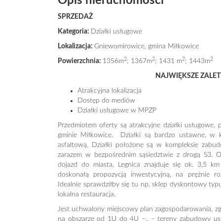
Opis nieruchomości
SPRZEDAŻ
Kategoria:
Działki usługowe
Lokalizacja:
Gniewomirowice, gmina Miłkowice
2
2
2
2
Powierzchnia:
1356m
; 1367m
; 1431 m
; 1443m
NAJWIĘKSZE ZALET
Atrakcyjna lokalizacja
Dostęp do mediów
Działki usługowe w MPZP
Przedmiotem oferty są atrakcyjne działki usługowe
gminie Miłkowice. Działki są bardzo ustawne, w k
asfaltową. Działki położone są w kompleksie zabu
zarazem w bezpośrednim sąsiedztwie z drogą S3. Ok
dojazd do miasta, Legnica znajduje się ok. 3,5 km
doskonałą propozycją inwestycyjną, na prężnie r
Idealnie sprawdziłby się tu np. sklep dyskontowy typu
lokalna restauracja.
Jest uchwalony miejscowy plan zagospodarowania, zgod
na obszarze od 1U do 4U –„ – tereny zabudowy usług