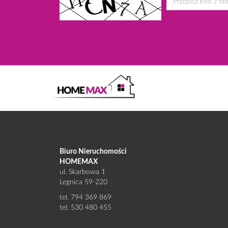
Biuro Nieruchomości
HOMEMAX
ul. Skarbowa 1
Legnica 59-220
tel. 794 369 869
tel. 530 480 455