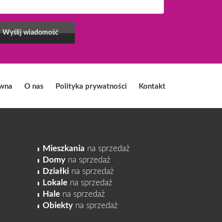
ówna
O nas
Polityka prywatności
Kontakt
Mieszkania
na sprzedaż
Domy
na sprzedaż
Działki
na sprzedaż
Lokale
na sprzedaż
Hale
na sprzedaż
Obiekty
na sprzedaż