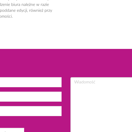
zenie biura należne w razie
 poddane edycji, również przy
omości.