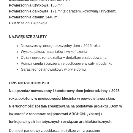
Oferty
Powierzchnia użytkowa:
135 m²
Powierzchnia całkowita:
171 m² (z garażem, kotłownią i strychem)
Powierzchnia działki:
2440 m²
deweloper
Układ:
salon + 4 pokoje
NAJWIĘKSZE ZALETY
Kontakt
Nowoczesny, energooszczędny dom z 2025 roku
Wysoka jakość materiałów i wykończenia
Duża i ogrodzona działka + dodatkowe zabudowania
Pompa ciepła i ogrzewanie podłogowe w całym budynku
Finanso
Garaż jednostanowiskowy w bryle domu
OPIS NIERUCHOMOŚCI
Na sprzedaż nowoczesny i komfortowy dom jednorodzinny z 2025
roku, położony w miejscowości Męcinka w powiecie jaworskim.
Nieruchomość została zrealizowana na podstawie projektu
„Dom w
lazurach”
z renomowanej pracowni
ARCHON+
, znanej z
funkcjonalnych i estetycznych rozwiązań architektonicznych.
Dom jest parterowy z poddaszem użytkowym, z garażem