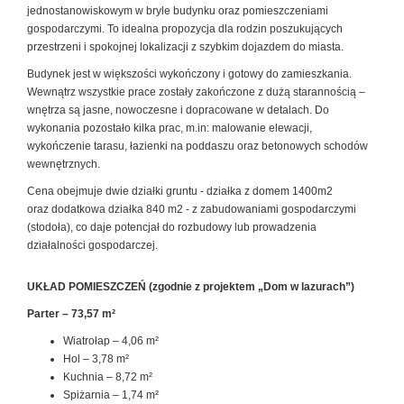
jednostanowiskowym w bryle budynku oraz pomieszczeniami
gospodarczymi. To idealna propozycja dla rodzin poszukujących
przestrzeni i spokojnej lokalizacji z szybkim dojazdem do miasta.
Budynek jest w większości wykończony i gotowy do zamieszkania.
Wewnątrz wszystkie prace zostały zakończone z dużą starannością –
wnętrza są jasne, nowoczesne i dopracowane w detalach. Do
wykonania pozostało kilka prac, m.in: malowanie elewacji,
wykończenie tarasu, łazienki na poddaszu oraz betonowych schodów
wewnętrznych.
Cena obejmuje dwie działki gruntu - działka z domem 1400m2
oraz dodatkowa działka
840 m2 -
z zabudowaniami gospodarczymi
(stodoła)
, co daje potencjał do rozbudowy lub prowadzenia
działalności gospodarczej.
UKŁAD POMIESZCZEŃ
(zgodnie z projektem „Dom w lazurach”)
Parter – 73,57 m²
Wiatrołap – 4,06 m²
Hol – 3,78 m²
Kuchnia – 8,72 m²
Spiżarnia – 1,74 m²