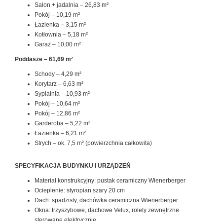
Salon + jadalnia – 26,83 m²
Pokój – 10,19 m²
Łazienka – 3,15 m²
Kotłownia – 5,18 m²
Garaż – 10,00 m²
Poddasze – 61,69 m²
Schody – 4,29 m²
Korytarz – 6,63 m²
Sypialnia – 10,93 m²
Pokój – 10,64 m²
Pokój – 12,86 m²
Garderoba – 5,22 m²
Łazienka – 6,21 m²
Strych – ok. 7,5 m² (powierzchnia całkowita)
SPECYFIKACJA BUDYNKU I URZĄDZEŃ
Materiał konstrukcyjny: pustak ceramiczny Wienerberger
Ocieplenie: styropian szary 20 cm
Dach: spadzisty, dachówka ceramiczna Wienerberger
Okna: trzyszybowe, dachowe Velux, rolety zewnętrzne
sterowane elektrycznie