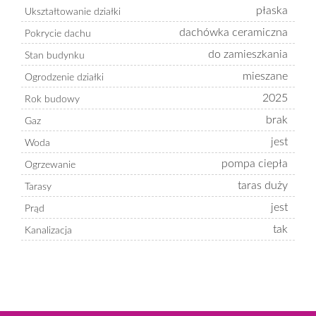
płaska
Ukształtowanie działki
dachówka ceramiczna
Pokrycie dachu
do zamieszkania
Stan budynku
mieszane
Ogrodzenie działki
2025
Rok budowy
brak
Gaz
jest
Woda
pompa ciepła
Ogrzewanie
taras duży
Tarasy
jest
Prąd
tak
Kanalizacja