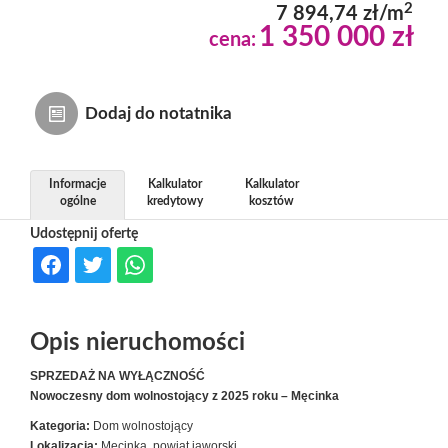
2
7 894,74 zł/m
1 350 000 zł
Dzialki
cena:
Lokale
Dodaj do notatnika
Hale
Informacje
Kalkulator
Kalkulator
ogólne
kredytowy
kosztów
Udostępnij ofertę
Obiekty
Usługi
Opis nieruchomości
SPRZEDAŻ NA WYŁĄCZNOŚĆ
Inwesty
Nowoczesny dom wolnostojący z 2025 roku – Męcinka
Kategoria:
Dom wolnostojący
dewelop
Lokalizacja:
Męcinka, powiat jaworski