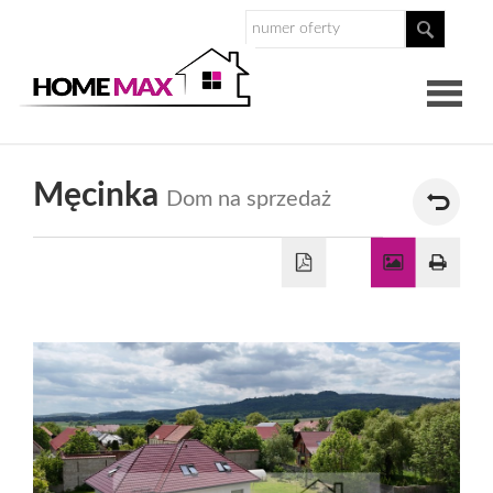
O
Męcinka
Dom na sprzedaż
nas
Nasz
zespół
Dlaczego
Homemax