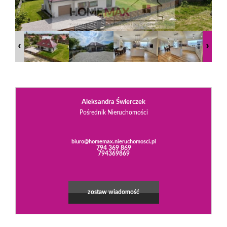
Praca
w
Homemax
Aleksandra Świerczek
Pośrednik Nieruchomości
Oferty
biuro@homemax.nieruchomosci.pl
794 369 869
794369869
Mieszkani
zostaw wiadomość
Domy