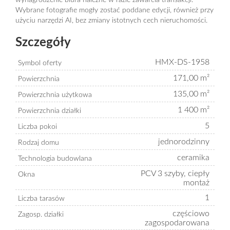
wynagrodzenie biura należne w razie zawarcia transakcji.
Wybrane fotografie mogły zostać poddane edycji, również przy
użyciu narzędzi AI, bez zmiany istotnych cech nieruchomości.
Szczegóły
HMX-DS-1958
Symbol oferty
171,00 m²
Powierzchnia
135,00 m²
Powierzchnia użytkowa
1 400 m²
Powierzchnia działki
5
Liczba pokoi
jednorodzinny
Rodzaj domu
ceramika
Technologia budowlana
PCV 3 szyby, ciepły
Okna
montaż
1
Liczba tarasów
częściowo
Zagosp. działki
zagospodarowana