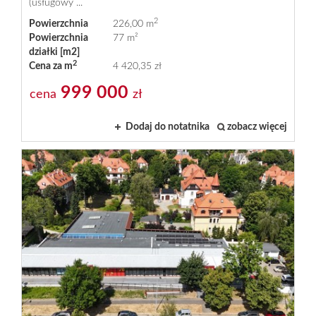
(usługowy ...
2
Powierzchnia
226,00 m
Powierzchnia
77 m²
działki [m2]
2
Cena za m
4 420,35 zł
999 000
cena
zł
Dodaj do notatnika
zobacz więcej