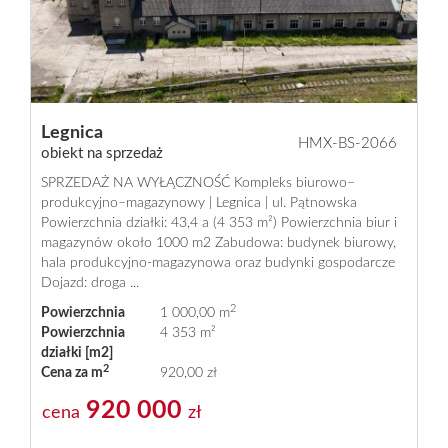
Praca
w
Legnica
HMX-BS-2066
obiekt na sprzedaż
SPRZEDAŻ NA WYŁĄCZNOŚĆ Kompleks biurowo–
Homemax
produkcyjno–magazynowy | Legnica | ul. Pątnowska
Powierzchnia działki: 43,4 a (4 353 m²) Powierzchnia biur i
magazynów około 1000 m2 Zabudowa: budynek biurowy,
hala produkcyjno-magazynowa oraz budynki gospodarcze
Oferty
Dojazd: droga ...
2
Powierzchnia
1 000,00 m
Powierzchnia
4 353 m²
Mieszkani
działki [m2]
2
Cena za m
920,00 zł
920 000
Domy
cena
zł