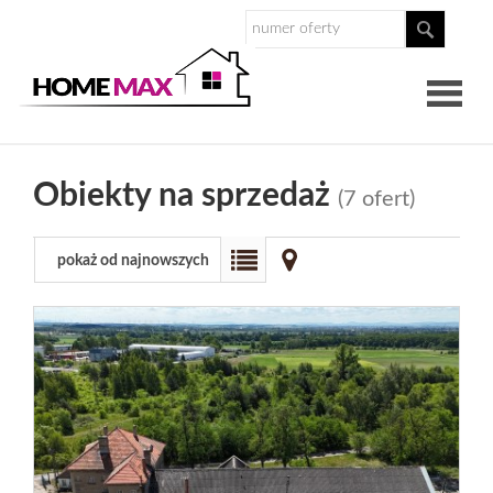
O
Obiekty na sprzedaż
(7 ofert)
nas
Nasz
pokaż od najnowszych
zespół
Dlaczego
Homemax