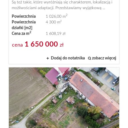
Są też takie, które wyróżniają się charakterem, lokalizacją i
Oferty
możliwościami adaptacji. Przedstawiamy wyjątkową ...
2
Powierzchnia
1 026,00 m
Powierzchnia
4 300 m²
deweloper
działki [m2]
2
Cena za m
1 608,19 zł
Kontakt
1 650 000
cena
zł
Dodaj do notatnika
zobacz więcej
Finanso