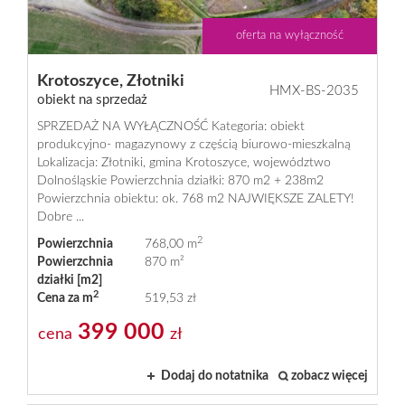
oferta na wyłączność
Krotoszyce,
Złotniki
HMX-BS-2035
obiekt na sprzedaż
SPRZEDAŻ NA WYŁĄCZNOŚĆ Kategoria: obiekt
produkcyjno- magazynowy z częścią biurowo-mieszkalną
Lokalizacja: Złotniki, gmina Krotoszyce, województwo
Dolnośląskie Powierzchnia działki: 870 m2 + 238m2
Powierzchnia obiektu: ok. 768 m2 NAJWIĘKSZE ZALETY!
Dobre ...
2
Powierzchnia
768,00 m
Powierzchnia
870 m²
działki [m2]
2
Cena za m
519,53 zł
399 000
cena
zł
Dodaj do notatnika
zobacz więcej