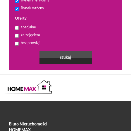
Rynek Pierwotny
Rynek wtórny
Oferty
specjalne
ze zdjęciem
bez prowizji
Biuro Nieruchomości
HOMEMAX