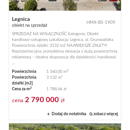
Legnica
HMX-BS-1909
obiekt na sprzedaż
SPRZEDAŻ NA WYŁĄCZNOŚĆ Kategoria: Obiekt
handlowo-usługowy Lokalizacja: Legnica, ul. Grunwaldzka
Powierzchnia działki: 3132 m2 NAJWIĘKSZE ZALETY!
Reprezentacyjna, przeszklona elewacja z dużą powierzchnią
reklamową – idealna ekspozycja dla działalności handlowej
...
2
Powierzchnia
1 560,00 m
Powierzchnia
3 132 m²
działki [m2]
2
Cena za m
1 788,46 zł
2 790 000
cena
zł
Dodaj do notatnika
zobacz więcej