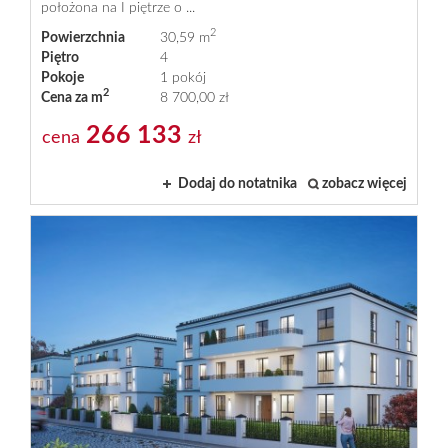
położona na I piętrze o ...
Oferty
2
Powierzchnia
30,59 m
Piętro
4
Pokoje
1 pokój
deweloper
2
Cena za m
8 700,00 zł
266 133
cena
zł
Kontakt
Dodaj do notatnika
zobacz więcej
Finanso