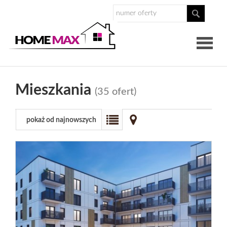
O
Mieszkania
(35 ofert)
nas
Nasz
pokaż od najnowszych
zespół
Dlaczego
Homemax