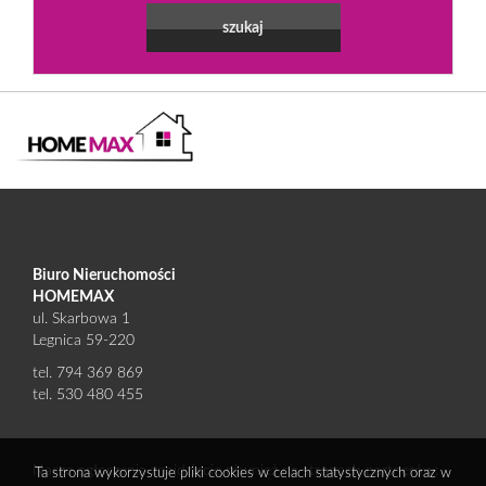
Biuro Nieruchomości
HOMEMAX
ul. Skarbowa 1
Legnica 59-220
tel. 794 369 869
tel. 530 480 455
Nasze ogłoszenia znajdziecie również na stronach partnerów:
Ta strona wykorzystuje pliki cookies w celach statystycznych oraz w