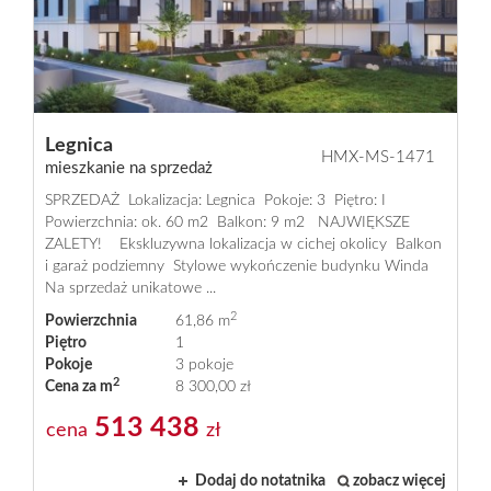
Praca
w
Legnica
HMX-MS-1471
mieszkanie na sprzedaż
SPRZEDAŻ Lokalizacja: Legnica Pokoje: 3 Piętro: I
Homemax
Powierzchnia: ok. 60 m2 Balkon: 9 m2 NAJWIĘKSZE
ZALETY! Ekskluzywna lokalizacja w cichej okolicy Balkon
i garaż podziemny Stylowe wykończenie budynku Winda
Na sprzedaż unikatowe ...
Oferty
2
Powierzchnia
61,86 m
Piętro
1
Pokoje
3 pokoje
Mieszkani
2
Cena za m
8 300,00 zł
513 438
cena
zł
Domy
Dodaj do notatnika
zobacz więcej