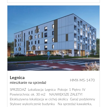
Dzialki
Lokale
Hale
Obiekty
Usługi
Legnica
HMX-MS-1470
mieszkanie na sprzedaż
SPRZEDAŻ Lokalizacja: Legnica Pokoje: 1 Piętro: IV
Inwesty
Powierzchnia: ok. 30 m2 NAJWIĘKSZE ZALETY!
Ekskluzywna lokalizacja w cichej okolicy Garaż podziemny
Stylowe wykończenie budynku Na sprzedaż kawalerka,
dewelop