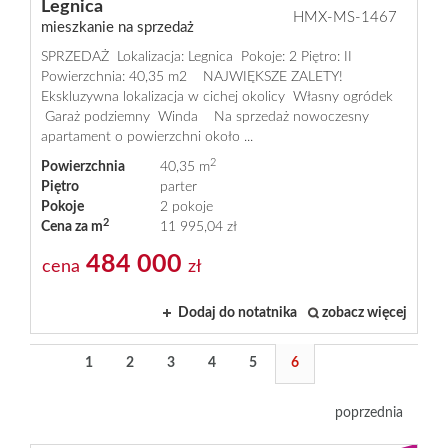
Legnica
HMX-MS-1467
mieszkanie na sprzedaż
SPRZEDAŻ Lokalizacja: Legnica Pokoje: 2 Piętro: II
Powierzchnia: 40,35 m2 NAJWIĘKSZE ZALETY!
Ekskluzywna lokalizacja w cichej okolicy Własny ogródek
Garaż podziemny Winda Na sprzedaż nowoczesny
apartament o powierzchni około ...
2
Powierzchnia
40,35 m
Piętro
parter
Pokoje
2 pokoje
2
Cena za m
11 995,04 zł
484 000
cena
zł
Dodaj do notatnika
zobacz więcej
1
2
3
4
5
6
poprzednia