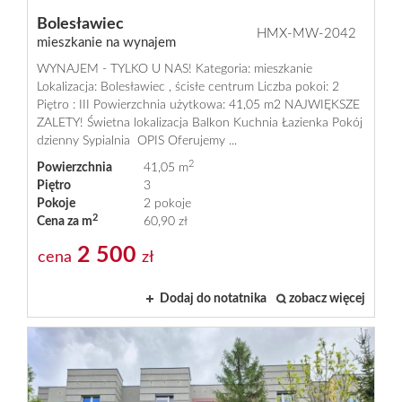
Bolesławiec
HMX-MW-2042
mieszkanie na wynajem
WYNAJEM - TYLKO U NAS! Kategoria: mieszkanie
Lokalizacja: Bolesławiec , ścisłe centrum Liczba pokoi: 2
Piętro : III Powierzchnia użytkowa: 41,05 m2 NAJWIĘKSZE
ZALETY! Świetna lokalizacja Balkon Kuchnia Łazienka Pokój
dzienny Sypialnia OPIS Oferujemy ...
2
Powierzchnia
41,05 m
Piętro
3
Pokoje
2 pokoje
2
Cena za m
60,90 zł
2 500
cena
zł
Dodaj do notatnika
zobacz więcej