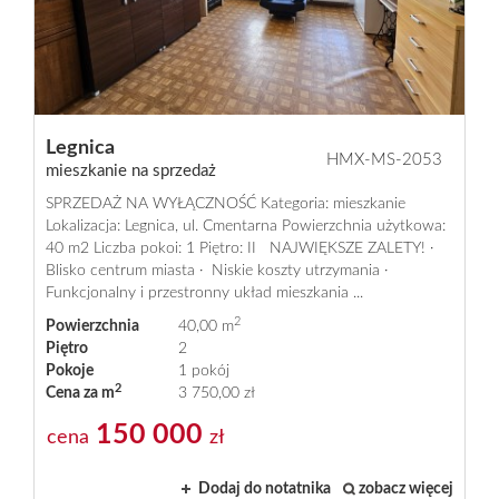
Praca
w
Legnica
HMX-MS-2053
mieszkanie na sprzedaż
SPRZEDAŻ NA WYŁĄCZNOŚĆ Kategoria: mieszkanie
Homemax
Lokalizacja: Legnica, ul. Cmentarna Powierzchnia użytkowa:
40 m2 Liczba pokoi: 1 Piętro: II NAJWIĘKSZE ZALETY! ·
Blisko centrum miasta · Niskie koszty utrzymania ·
Funkcjonalny i przestronny układ mieszkania ...
Oferty
2
Powierzchnia
40,00 m
Piętro
2
Pokoje
1 pokój
Mieszkani
2
Cena za m
3 750,00 zł
150 000
cena
zł
Domy
Dodaj do notatnika
zobacz więcej