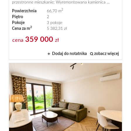
przestronne mieszkanie; Wyremontowana kamienica ...
Oferty
2
Powierzchnia
66,70 m
Piętro
2
Pokoje
3 pokoje
deweloper
2
Cena za m
5 382,31 zł
359 000
cena
zł
Kontakt
Dodaj do notatnika
zobacz więcej
Finanso