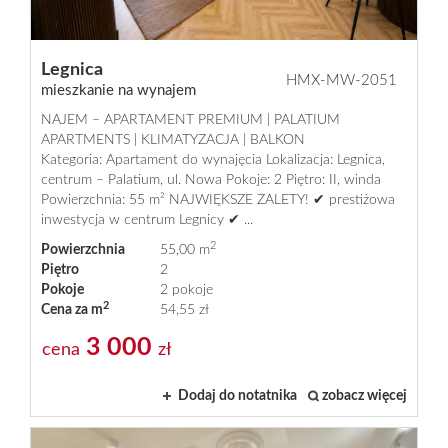
Legnica
HMX-MW-2051
mieszkanie na wynajem
NAJEM – APARTAMENT PREMIUM | PALATIUM
APARTMENTS | KLIMATYZACJA | BALKON
Kategoria: Apartament do wynajęcia Lokalizacja: Legnica,
centrum – Palatium, ul. Nowa Pokoje: 2 Piętro: II, winda
Powierzchnia: 55 m² NAJWIĘKSZE ZALETY! ✔ prestiżowa
inwestycja w centrum Legnicy ✔ ...
2
Powierzchnia
55,00 m
Piętro
2
Pokoje
2 pokoje
2
Cena za m
54,55 zł
3 000
cena
zł
Dodaj do notatnika
zobacz więcej