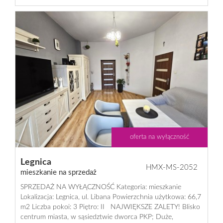
Dzialki
Lokale
Hale
Obiekty
oferta na wyłączność
Usługi
Legnica
HMX-MS-2052
mieszkanie na sprzedaż
SPRZEDAŻ NA WYŁĄCZNOŚĆ Kategoria: mieszkanie
Inwesty
Lokalizacja: Legnica, ul. Libana Powierzchnia użytkowa: 66,7
m2 Liczba pokoi: 3 Piętro: II NAJWIĘKSZE ZALETY! Blisko
centrum miasta, w sąsiedztwie dworca PKP; Duże,
dewelop