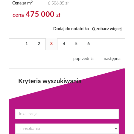
2
Cena za m
6 506,85 zł
475 000
cena
zł
Dodaj do notatnika
zobacz więcej
1
2
3
4
5
6
poprzednia
następna
Kryteria wyszukiwania