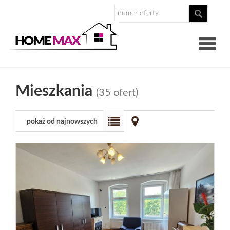
O
Mieszkania
(35 ofert)
nas
Nasz
pokaż od najnowszych
zespół
Dlaczego
Homemax