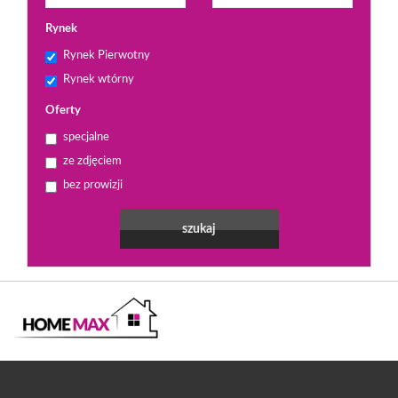
Rynek
Rynek Pierwotny
Rynek wtórny
Oferty
specjalne
ze zdjęciem
bez prowizji