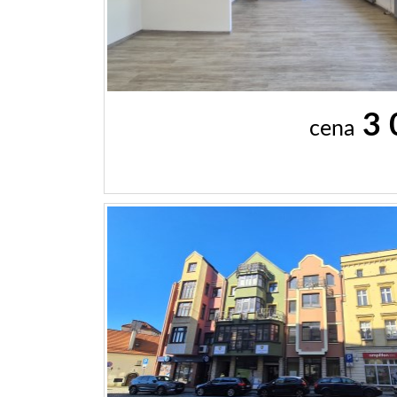
3 
cena