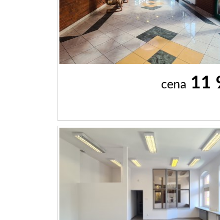
11 
cena