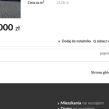
2
Cena za m
25,00 zł
000
zł
Dodaj do notatnika
zobacz 
poprz
Strona gł
Mieszkania
na wynajem
Domy
na wynajem