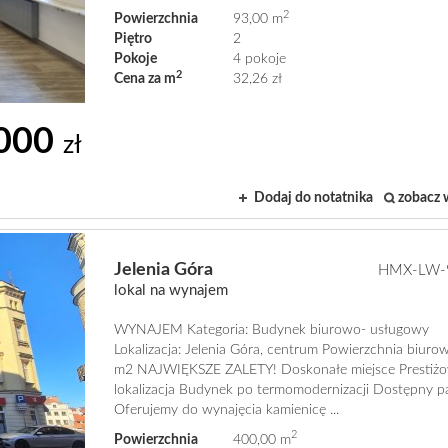
2
Powierzchnia
93,00 m
Piętro
2
Pokoje
4 pokoje
2
Cena za m
32,26 zł
000
zł
Dodaj do notatnika
zobacz 
Jelenia Góra
HMX-LW-
lokal na wynajem
WYNAJEM Kategoria: Budynek biurowo- usługowy
Lokalizacja: Jelenia Góra, centrum Powierzchnia biuro
m2 NAJWIĘKSZE ZALETY! Doskonałe miejsce Prestiż
lokalizacja Budynek po termomodernizacji Dostępny 
Oferujemy do wynajęcia kamienicę ...
2
Powierzchnia
400,00 m