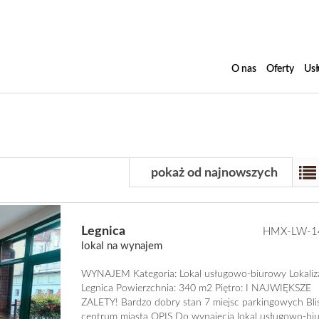
O nas
Oferty
Usł
pokaż od najnowszych
Legnica
HMX-LW-1
lokal na wynajem
WYNAJEM Kategoria: Lokal usługowo-biurowy Lokaliza
Legnica Powierzchnia: 340 m2 Piętro: I NAJWIĘKSZE
ZALETY! Bardzo dobry stan 7 miejsc parkingowych Bli
centrum miasta OPIS Do wynajęcia lokal usługowo-bi