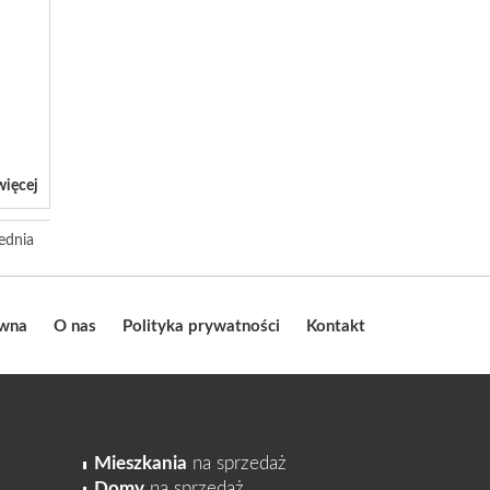
więcej
ednia
ówna
O nas
Polityka prywatności
Kontakt
Mieszkania
na sprzedaż
Domy
na sprzedaż