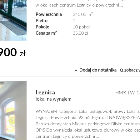
w okolicach centrum Legnicy o powierzchni ...
2
Powierzchnia
340,00 m
Piętro
1
Pokoje
10 pokoi
2
Cena za m
35,00 zł
900
zł
Dodaj do notatnika
zobacz 
Legnica
HMX-LW-1
lokal na wynajem
WYNAJEM Kategoria: Lokal usługowo-biurowy Lokaliza
Legnica Powierzchnia: 93 m2 Piętro: II NAJWIĘKSZE 
Bardzo dobry stan Miejsca parkingowe Blisko centrum
OPIS Do wynajęcia lokal usługowo-biurowy w okolica
centrum Legnicy o powierzchni ...