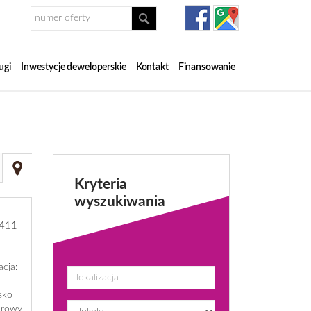
ugi
Inwestycje deweloperskie
Kontakt
Finansowanie
Kryteria
wyszukiwania
411
cja:
sko
urowy