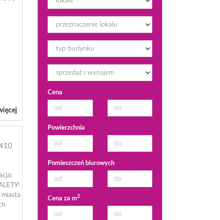
Cena
więcej
Powierzchnia
410
Pomieszczeń biurowych
cja:
ZALETY!
 miasta
2
Cena za m
ch