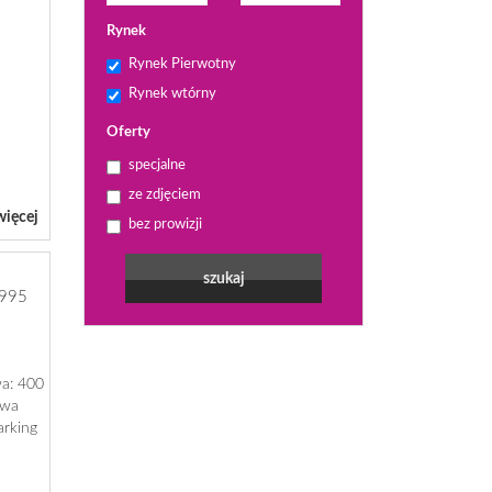
Rynek
Rynek Pierwotny
Rynek wtórny
Oferty
specjalne
ze zdjęciem
więcej
bez prowizji
995
wa: 400
owa
parking