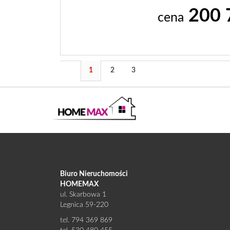
200 
cena
1
2
3
Biuro Nieruchomości
HOMEMAX
ul. Skarbowa 1
Legnica 59-220
tel. 794 369 869