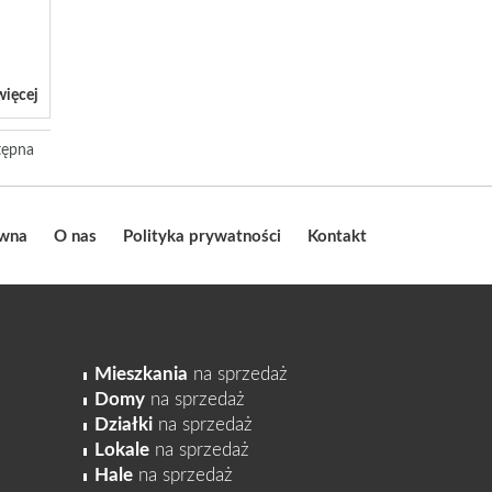
więcej
tępna
ówna
O nas
Polityka prywatności
Kontakt
Mieszkania
na sprzedaż
Domy
na sprzedaż
Działki
na sprzedaż
Lokale
na sprzedaż
Hale
na sprzedaż