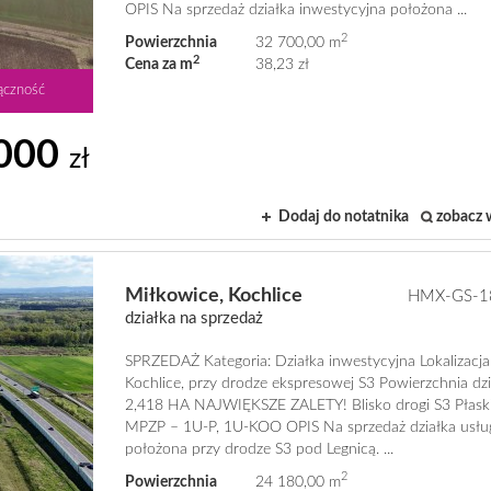
OPIS Na sprzedaż działka inwestycyjna położona ...
2
Powierzchnia
32 700,00 m
2
Cena za m
38,23 zł
ączność
 000
zł
Dodaj do notatnika
zobacz 
Miłkowice,
Kochlice
HMX-GS-1
działka na sprzedaż
SPRZEDAŻ Kategoria: Działka inwestycyjna Lokalizacja
Kochlice, przy drodze ekspresowej S3 Powierzchnia dzia
2,418 HA NAJWIĘKSZE ZALETY! Blisko drogi S3 Płaski
MPZP – 1U-P, 1U-KOO OPIS Na sprzedaż działka usł
położona przy drodze S3 pod Legnicą. ...
2
Powierzchnia
24 180,00 m