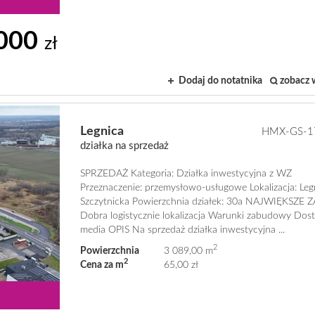
 000
zł
Dodaj do notatnika
zobacz 
Legnica
HMX-GS-1
działka na sprzedaż
SPRZEDAŻ Kategoria: Działka inwestycyjna z WZ
Przeznaczenie: przemysłowo-usługowe Lokalizacja: Legn
Szczytnicka Powierzchnia działek: 30a NAJWIĘKSZE 
Dobra logistycznie lokalizacja Warunki zabudowy Dos
media OPIS Na sprzedaż działka inwestycyjna ...
2
Powierzchnia
3 089,00 m
2
Cena za m
65,00 zł