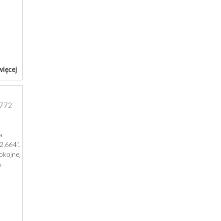
więcej
772
a
 2,6641
okojnej
a