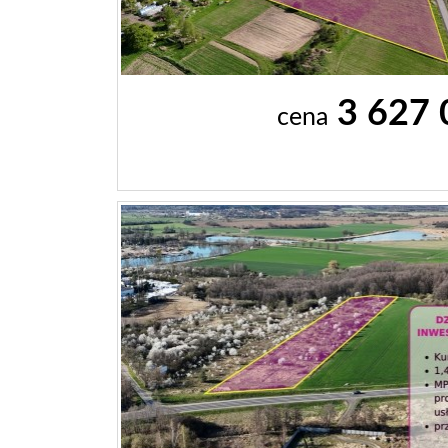
3 627
cena