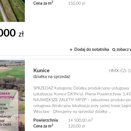
2
Cena za m
150,00 zł
 000
zł
Dodaj do notatnika
zobacz 
Kunice
HMX-GS-1
działka na sprzedaż
SPRZEDAŻ Kategoria: Działka produkcyjno-usługowa
Lokalizacja: Kunice DK94/ul. Piwna Powierzchnia: 1,
NAJWIĘKSZE ZALETY! MPZP – zabudowa produkcyjn
usługowa Atrakcyjna lokalizacja przy samej trasie Legn
Wrocław Oferujemy na sprzedaż działkę ...
2
Powierzchnia
14 500,00 m
2
Cena za m
120,00 zł