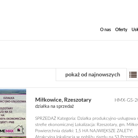
O nas
Oferty
Usł
pokaż od najnowszych
Miłkowice,
Rzeszotary
HMX-GS-2
działka na sprzedaż
SPRZEDAŻ Kategoria: Działka produkcyjno-usługowa
strefie ekonomicznej Lokalizacja: Rzeszotary, gm. Miłk
Powierzchnia działki: 1,5 HA NAJWIĘKSZE ZALETY!
Atrakcyjna lokalizacja w pobliżu zjazdu na S3 Przemys