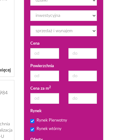
Cena
Powierzchnia
więcej
2
Cena za m
984
Rynek
Rynek Pierwotny
zchnia
Rynek wtórny
lizacja
-U
Oferty