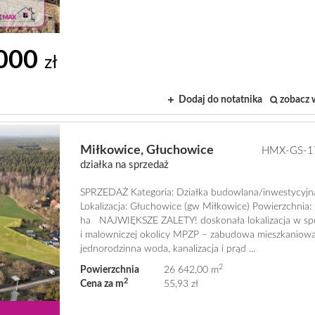
 000
zł
Dodaj do notatnika
zobacz 
Miłkowice,
Głuchowice
HMX-GS-1
działka na sprzedaż
SPRZEDAŻ Kategoria: Działka budowlana/inwestycyjn
Lokalizacja: Głuchowice (gw Miłkowice) Powierzchnia:
ha NAJWIĘKSZE ZALETY! doskonała lokalizacja w sp
i malowniczej okolicy MPZP – zabudowa mieszkaniow
jednorodzinna woda, kanalizacja i prąd ...
2
Powierzchnia
26 642,00 m
2
Cena za m
55,93 zł