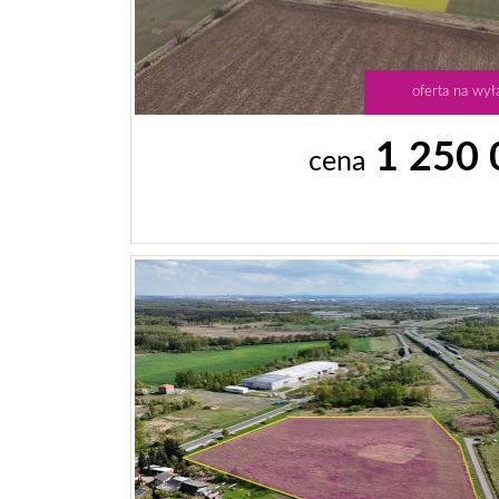
oferta na wył
1 250
cena