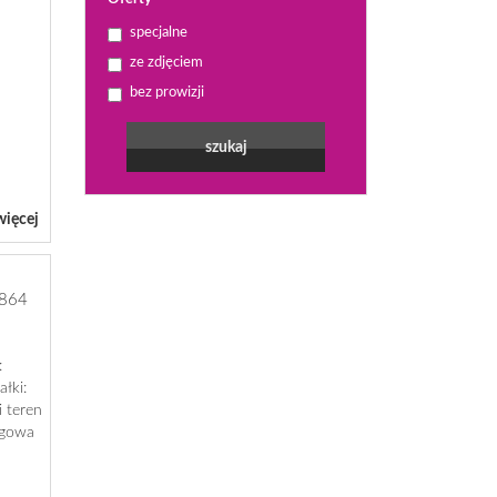
specjalne
ze zdjęciem
bez prowizji
więcej
864
:
łki:
 teren
ugowa