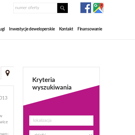
ugi
Inwestycje deweloperskie
Kontakt
Finansowanie
Kryteria
wyszukiwania
013
 w
owice
łowo-