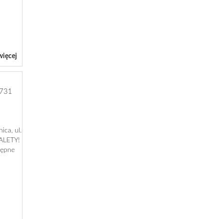
więcej
731
ica, ul.
ZALETY!
tępne