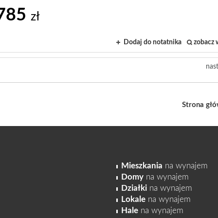
785
zł
Dodaj do notatnika
zobacz 
nas
Strona gł
Mieszkania
na wynajem
Domy
na wynajem
Działki
na wynajem
Lokale
na wynajem
Hale
na wynajem