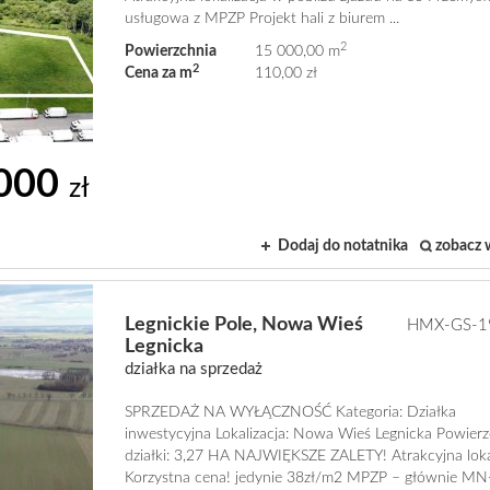
usługowa z MPZP Projekt hali z biurem ...
2
Powierzchnia
15 000,00 m
2
Cena za m
110,00 zł
 000
zł
Dodaj do notatnika
zobacz 
Legnickie Pole,
Nowa Wieś
HMX-GS-1
Legnicka
działka na sprzedaż
SPRZEDAŻ NA WYŁĄCZNOŚĆ Kategoria: Działka
inwestycyjna Lokalizacja: Nowa Wieś Legnicka Powier
działki: 3,27 HA NAJWIĘKSZE ZALETY! Atrakcyjna loka
Korzystna cena! jedynie 38zł/m2 MPZP – głównie MN