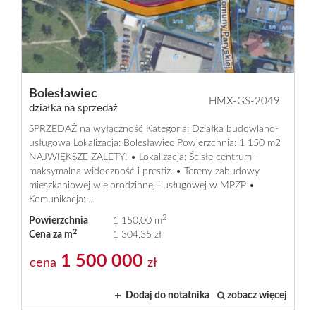
Praca
w
Bolesławiec
HMX-GS-2049
działka na sprzedaż
SPRZEDAŻ na wyłączność Kategoria: Działka budowlano-
Homemax
usługowa Lokalizacja: Bolesławiec Powierzchnia: 1 150 m2
NAJWIĘKSZE ZALETY! • Lokalizacja: Ścisłe centrum –
maksymalna widoczność i prestiż. • Tereny zabudowy
mieszkaniowej wielorodzinnej i usługowej w MPZP •
Oferty
Komunikacja: ...
2
Powierzchnia
1 150,00 m
2
Cena za m
1 304,35 zł
Mieszkani
1 500 000
cena
zł
Domy
Dodaj do notatnika
zobacz więcej