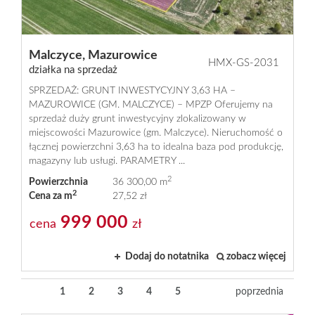
Malczyce,
Mazurowice
HMX-GS-2031
działka na sprzedaż
SPRZEDAŻ: GRUNT INWESTYCYJNY 3,63 HA –
MAZUROWICE (GM. MALCZYCE) – MPZP Oferujemy na
sprzedaż duży grunt inwestycyjny zlokalizowany w
miejscowości Mazurowice (gm. Malczyce). Nieruchomość o
łącznej powierzchni 3,63 ha to idealna baza pod produkcję,
magazyny lub usługi. PARAMETRY ...
2
Powierzchnia
36 300,00 m
2
Cena za m
27,52 zł
999 000
cena
zł
Dodaj do notatnika
zobacz więcej
1
2
3
4
5
poprzednia