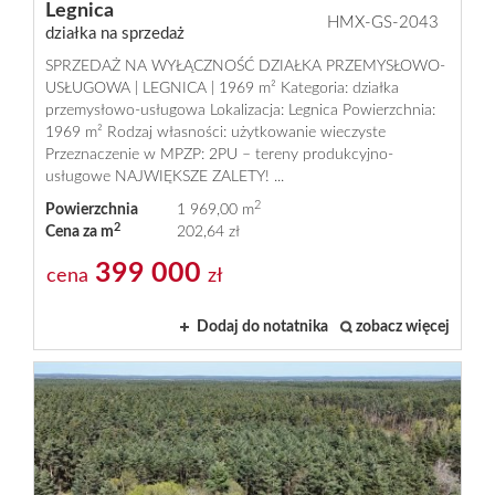
Legnica
HMX-GS-2043
działka na sprzedaż
SPRZEDAŻ NA WYŁĄCZNOŚĆ DZIAŁKA PRZEMYSŁOWO-
USŁUGOWA | LEGNICA | 1969 m² Kategoria: działka
przemysłowo-usługowa Lokalizacja: Legnica Powierzchnia:
1969 m² Rodzaj własności: użytkowanie wieczyste
Przeznaczenie w MPZP: 2PU – tereny produkcyjno-
usługowe NAJWIĘKSZE ZALETY! ...
2
Powierzchnia
1 969,00 m
2
Cena za m
202,64 zł
399 000
cena
zł
Dodaj do notatnika
zobacz więcej