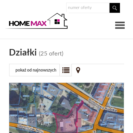
O
Działki
(25 ofert)
nas
Nasz
pokaż od najnowszych
zespół
Dlaczego
Homemax