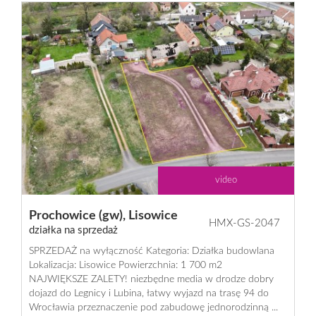
Dzialki
Lokale
Hale
Obiekty
video
Prochowice (gw),
Lisowice
Usługi
HMX-GS-2047
działka na sprzedaż
SPRZEDAŻ na wyłączność Kategoria: Działka budowlana
Lokalizacja: Lisowice Powierzchnia: 1 700 m2
Inwesty
NAJWIĘKSZE ZALETY! niezbędne media w drodze dobry
dojazd do Legnicy i Lubina, łatwy wyjazd na trasę 94 do
Wrocławia przeznaczenie pod zabudowę jednorodzinną ...
dewelop