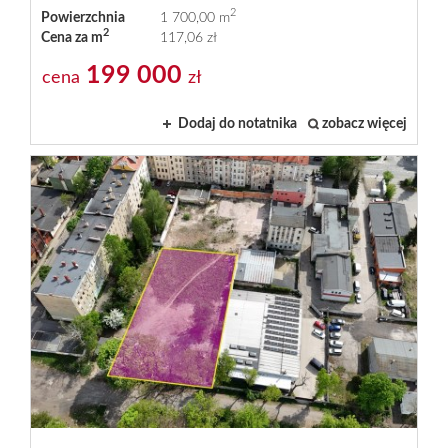
Oferty
2
Powierzchnia
1 700,00 m
2
Cena za m
117,06 zł
199 000
cena
zł
deweloper
Dodaj do notatnika
zobacz więcej
Kontakt
Finanso