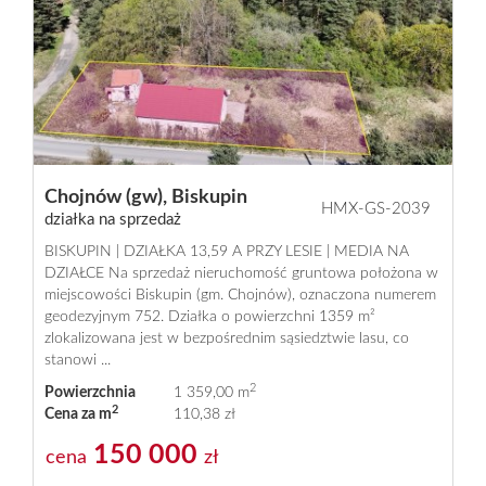
Chojnów (gw),
Biskupin
HMX-GS-2039
działka na sprzedaż
BISKUPIN | DZIAŁKA 13,59 A PRZY LESIE | MEDIA NA
DZIAŁCE Na sprzedaż nieruchomość gruntowa położona w
miejscowości Biskupin (gm. Chojnów), oznaczona numerem
geodezyjnym 752. Działka o powierzchni 1359 m²
zlokalizowana jest w bezpośrednim sąsiedztwie lasu, co
stanowi ...
2
Powierzchnia
1 359,00 m
2
Cena za m
110,38 zł
150 000
cena
zł