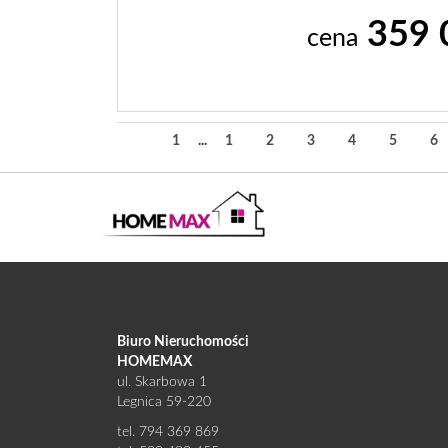
359 
cena
1
...
1
2
3
4
5
6
Biuro Nieruchomości
HOMEMAX
ul. Skarbowa 1
Legnica 59-220
tel. 794 369 869