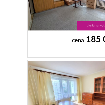
oferta na wył
185 
cena