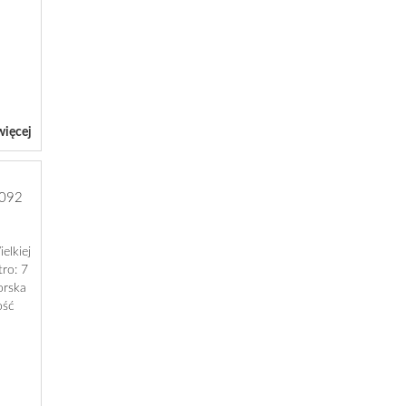
więcej
092
elkiej
tro: 7
orska
ość