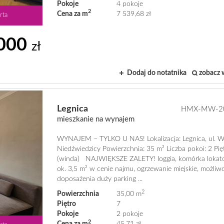
Pokoje
4 pokoje
2
Cena za m
7 539,68 zł
rta
000
zł
Dodaj do notatnika
zobacz 
Legnica
HMX-MW-2
mieszkanie na wynajem
WYNAJEM – TYLKO U NAS! Lokalizacja: Legnica, ul. Wi
Niedźwiedzicy Powierzchnia: 35 m² Liczba pokoi: 2 Pię
(winda) NAJWIĘKSZE ZALETY! loggia, komórka lokat
ok. 3,5 m² w cenie najmu, ogrzewanie miejskie, możliw
doposażenia duży parking ...
2
Powierzchnia
35,00 m
Piętro
7
Pokoje
2 pokoje
2