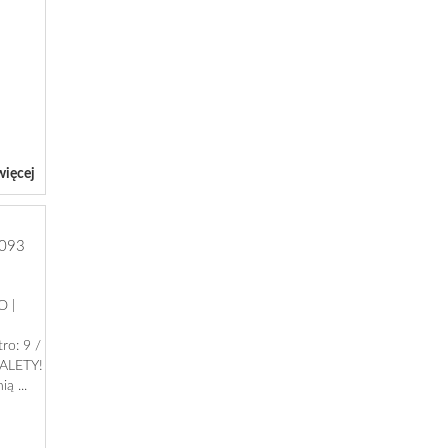
więcej
093
O |
ro: 9 /
ZALETY!
ą ...