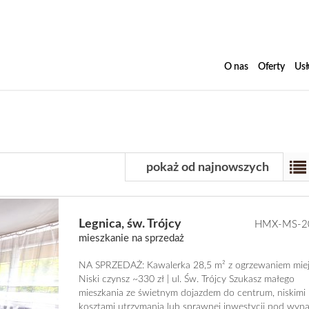
O nas
Oferty
Usł
pokaż od najnowszych
Legnica,
św. Trójcy
HMX-MS-2
mieszkanie na sprzedaż
NA SPRZEDAŻ: Kawalerka 28,5 m² z ogrzewaniem miej
Niski czynsz ~330 zł | ul. Św. Trójcy Szukasz małego
mieszkania ze świetnym dojazdem do centrum, niskimi
kosztami utrzymania lub sprawnej inwestycji pod wyna