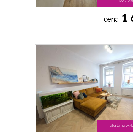
nowa ofe
1 
cena
oferta na wył