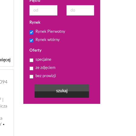
Piętro
Rynek
Rynek Pierwotny
Rynek wtórny
Oferty
specjalne
więcej
ze zdjęciem
bez prowizji
094
 |
icza
ża
Y •