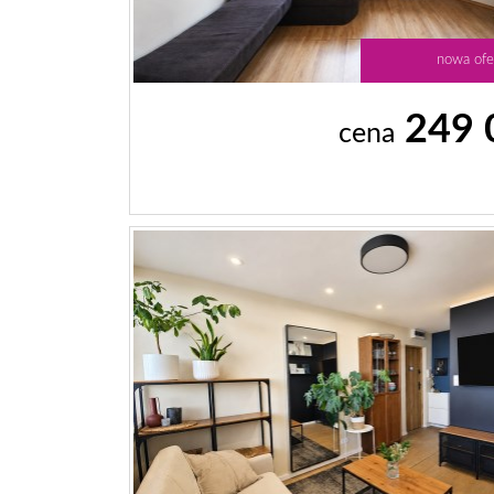
nowa ofe
249 
cena