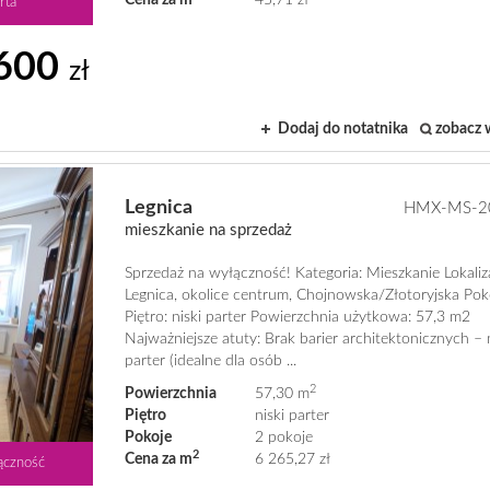
Cena za m
45,71 zł
rta
600
zł
Dodaj do notatnika
zobacz 
Legnica
HMX-MS-2
mieszkanie na sprzedaż
Sprzedaż na wyłączność! Kategoria: Mieszkanie Lokaliz
Legnica, okolice centrum, Chojnowska/Złotoryjska Pok
Piętro: niski parter Powierzchnia użytkowa: 57,3 m2
Najważniejsze atuty: Brak barier architektonicznych – 
parter (idealne dla osób ...
2
Powierzchnia
57,30 m
Piętro
niski parter
Pokoje
2 pokoje
2
Cena za m
6 265,27 zł
ączność