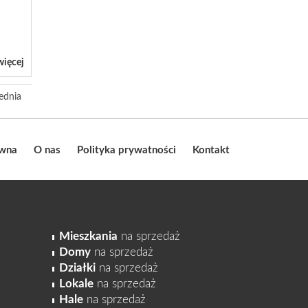
więcej
ednia
ówna
O nas
Polityka prywatności
Kontakt
Mieszkania
na sprzedaż
Domy
na sprzedaż
Działki
na sprzedaż
Lokale
na sprzedaż
Hale
na sprzedaż