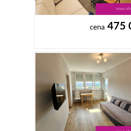
nowa ofe
475 
cena