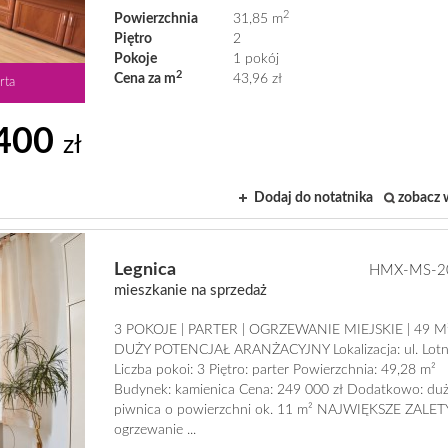
2
Powierzchnia
31,85 m
Piętro
2
Pokoje
1 pokój
2
Cena za m
43,96 zł
rta
400
zł
Dodaj do notatnika
zobacz 
Legnica
HMX-MS-2
mieszkanie na sprzedaż
3 POKOJE | PARTER | OGRZEWANIE MIEJSKIE | 49 M²
DUŻY POTENCJAŁ ARANŻACYJNY Lokalizacja: ul. Lotn
Liczba pokoi: 3 Piętro: parter Powierzchnia: 49,28 m²
Budynek: kamienica Cena: 249 000 zł Dodatkowo: du
piwnica o powierzchni ok. 11 m² NAJWIĘKSZE ZALET
ogrzewanie ...