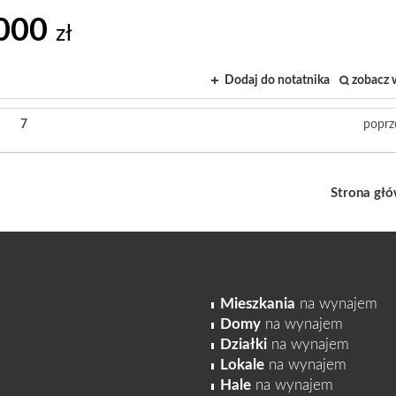
000
zł
Dodaj do notatnika
zobacz 
7
poprz
Strona gł
Mieszkania
na wynajem
Domy
na wynajem
Działki
na wynajem
Lokale
na wynajem
Hale
na wynajem