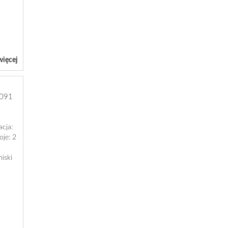
więcej
091
acja:
oje: 2
niski