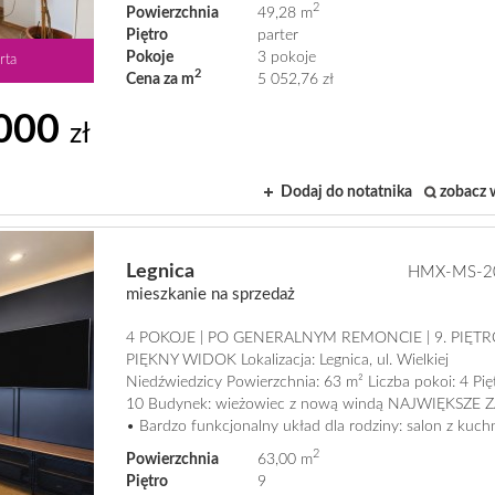
2
Powierzchnia
49,28 m
Piętro
parter
Pokoje
3 pokoje
rta
2
Cena za m
5 052,76 zł
000
zł
Dodaj do notatnika
zobacz 
Legnica
HMX-MS-2
mieszkanie na sprzedaż
4 POKOJE | PO GENERALNYM REMONCIE | 9. PIĘTR
PIĘKNY WIDOK Lokalizacja: Legnica, ul. Wielkiej
Niedźwiedzicy Powierzchnia: 63 m² Liczba pokoi: 4 Pięt
10 Budynek: wieżowiec z nową windą NAJWIĘKSZE 
• Bardzo funkcjonalny układ dla rodziny: salon z kuchni
2
Powierzchnia
63,00 m
Piętro
9