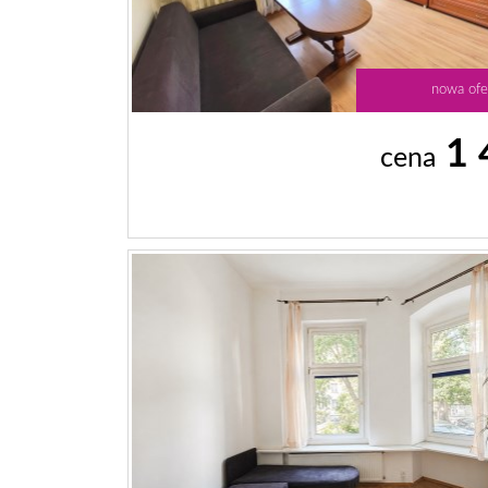
nowa ofe
1 
cena