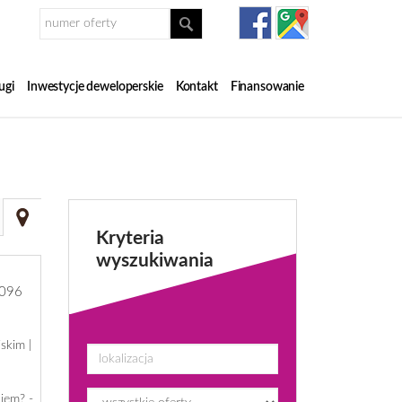
ugi
Inwestycje deweloperskie
Kontakt
Finansowanie
Kryteria
wyszukiwania
096
skim |
jem? -