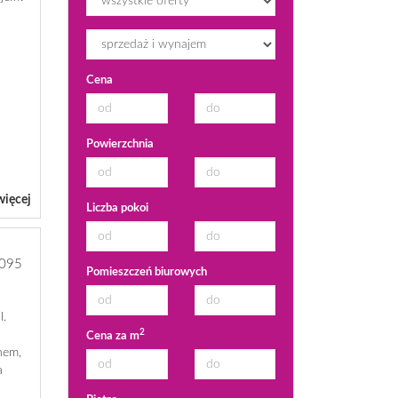
Cena
Powierzchnia
więcej
Liczba pokoi
095
Pomieszczeń biurowych
l.
2
Cena za m
nem,
a