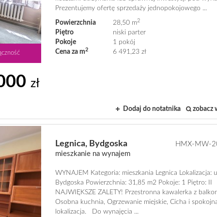
Prezentujemy ofertę sprzedaży jednopokojowego ...
2
Powierzchnia
28,50 m
Piętro
niski parter
Pokoje
1 pokój
2
Cena za m
6 491,23 zł
ączność
000
zł
Dodaj do notatnika
zobacz 
Legnica,
Bydgoska
HMX-MW-2
mieszkanie na wynajem
WYNAJEM Kategoria: mieszkania Legnica Lokalizacja: u
Bydgoska Powierzchnia: 31,85 m2 Pokoje: 1 Piętro: II
NAJWIĘKSZE ZALETY! Przestronna kawalerka z balko
Osobna kuchnia, Ogrzewanie miejskie, Cicha i spokojn
lokalizacja. Do wynajęcia ...